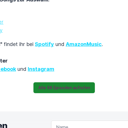
er
y
"
findet ihr bei
Spotify
und
AmazonMusic
.
nter
cebook
und
Instagram
Alle 66 Episoden aufrufen
en
NAME