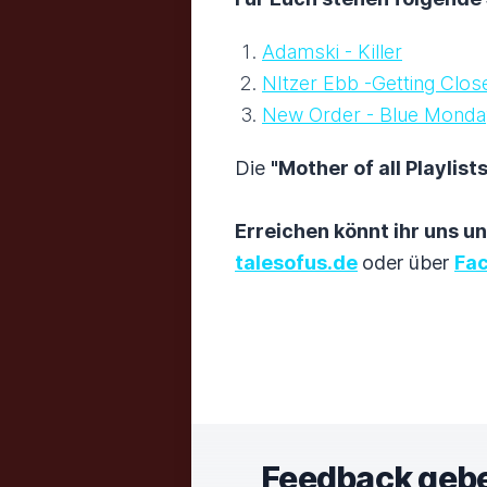
Adamski - Killer
NItzer Ebb -Getting Clos
New Order - Blue Monda
Die
"Mother of all Playlists
Erreichen könnt ihr uns u
talesofus.de
oder über
Fa
Feedback geb