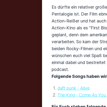
Es dürfte ein relativer gro
Pentalogie ist. Der Film eb
Action-Reißer und hat auch 
Action-Kino als es "First Bl
geplant, denn dem amerikan
verarbeiten. So kam der Stre
beiden Rocky-Filmen und ei
wünschen euch viel Spaß bei
einmal dabei und bestreitet
podcast.
Folgende Songs haben wir 
daft punk - Alive
The King - Come As You
Für Euch stehen folgende