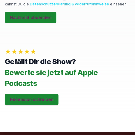
U
kannst Du die
Datenschutzerklärung & Widerrufshinweise
einsehen.
M
A
Nachricht absenden
N
,
I
G
N
O
★★★★★
R
E
Gefällt Dir die Show?
T
H
Bewerte sie jetzt auf Apple
I
S
Podcasts
F
I
E
Rezension schreiben
L
D