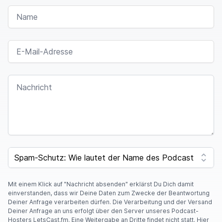
NAME
E-MAIL-ADRESSE
NACHRICHT
I
F
SPAM CAPTCHA
Y
O
U
A
Mit einem Klick auf "Nachricht absenden" erklärst Du Dich damit
R
einverstanden, dass wir Deine Daten zum Zwecke der Beantwortung
E
Deiner Anfrage verarbeiten dürfen. Die Verarbeitung und der Versand
A
Deiner Anfrage an uns erfolgt über den Server unseres Podcast-
H
Hosters LetsCast.fm. Eine Weitergabe an Dritte findet nicht statt. Hier